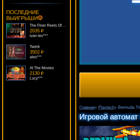
Serg***
ПОСЛЕДНИЕ
The Finer Reels Of Life
ВЫИГРЫШИ
2035 ₽
ivan-lev***
Twerk
3502 ₽
alex***
At The Movies
2130 ₽
Lucy***
Dogfather
2225 ₽
lucky***
Sizzling Hot Deluxe
4059 ₽
Главная
»
Playtech
»
Bermuda Tr
Panamer***
Игровой автомат 
Jungle Boogie
2203 ₽
Egoistik***