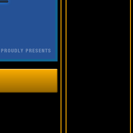
Thief
13736 ₽
loto***
Crown And Anchor
16810 ₽
alex***