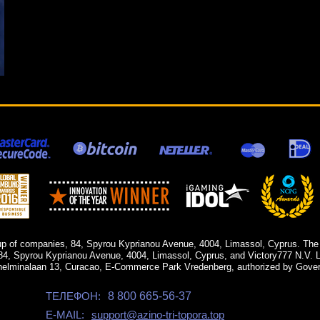
up of companies, 84, Spyrou Kyprianou Avenue, 4004, Limassol, Cyprus. The
84, Spyrou Kyprianou Avenue, 4004, Limassol, Cyprus, and Victory777 N.V. Li
helminalaan 13, Curacao, E-Commerce Park Vredenberg, authorized by Gover
ТЕЛЕФОН:
8 800 665-56-37
E-MAIL:
support@azino-tri-topora.top