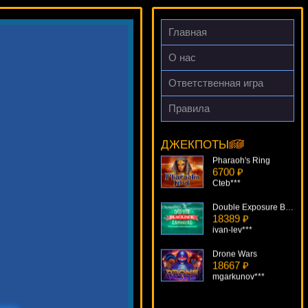
Главная
О нас
Ответственная игра
Lucky Lady's Charm Deluxe
14291 ₽
Правила
sgvwood***
Pharaoh's Ring
ДЖЕКПОТЫ
6700 ₽
Cteb***
Double Exposure Blackjack Pro Series
18389 ₽
ivan-lev***
Drone Wars
18667 ₽
mgarkunov***
Totem Treasure
11855 ₽
Deni***