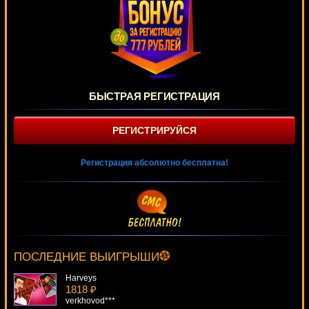
БЫСТРАЯ РЕГИСТРАЦИЯ
РЕГИСТРИРУЙСЯ
Регистрация абсолютно бесплатна!
Книжки
1298 ₽
Root77***
ПОСЛЕДНИЕ ВЫИГРЫШИ
Harveys
1818 ₽
verkhovod***