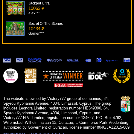
Jackpot Ultra
19063 ₽
alex***
Secret Of The Stones
10434 ₽
Gamer***
Pacific Attack
18538 ₽
alex***
Shaaark Superbet
9879 ₽
number***
In Bloom
6331 ₽
Cteb***
The website is owned by Victory777 group of companies, 84,
Spyrou Kyprianou Avenue, 4004, Limassol, Cyprus. The group
includes Leondra Limited, registration number HE349390, 84,
Spyrou Kyprianou Avenue, 4004, Limassol, Cyprus, and
Victory777 N.V. Limited, registration number 134627, P.O. Box 4762,
Willemstad, Wilhelminalaan 13, Curacao, E-Commerce Park Vredenberg,
authorized by Goverment of Curacao, license number 8048/JAZ2015-009