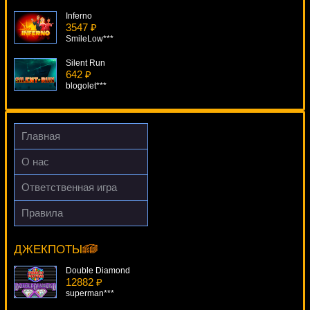
Inferno
3547 ₽
SmileLow***
Silent Run
642 ₽
blogolet***
Lights
1870 ₽
alex***
Главная
Fortune Jump
О нас
376 ₽
Root77***
Ответственная игра
Charms & Clovers
Правила
1882 ₽
Greedy Goblins
blogolet***
6305 ₽
Gamer***
ДЖЕКПОТЫ
Double Diamond
12882 ₽
superman***